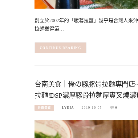
創立於2007年的「暖暮拉麵」幾乎是台灣人
拉麵獲得第…
CONTINUE READING
台南美食｜俺の豚豚骨拉麵專門店
拉麵!DSP濃厚豚骨拉麵厚實叉燒濃
LYDIA
2019-10-05
0
台南美食