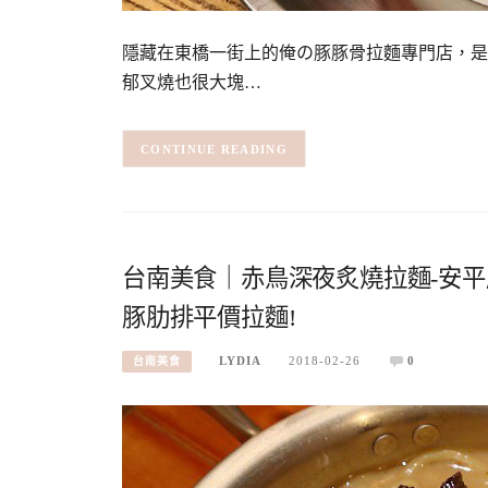
隱藏在東橋一街上的俺の豚豚骨拉麵專門店，是
郁叉燒也很大塊…
CONTINUE READING
台南美食｜赤鳥深夜炙燒拉麵-安
豚肋排平價拉麵!
LYDIA
2018-02-26
0
台南美食