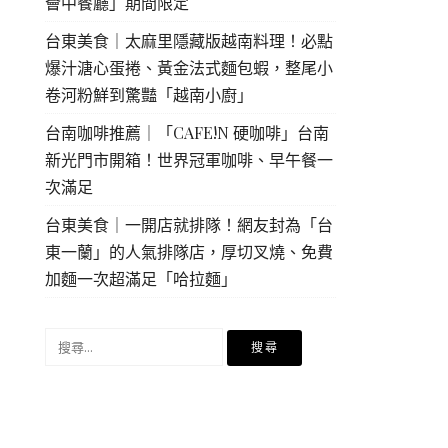
薈中餐廳」期間限定
台東美食｜太麻里隱藏版越南料理！必點
爆汁溏心蛋捲、黃金法式麵包蝦，整尾小
卷河粉鮮到驚豔「越南小廚」
台南咖啡推薦｜「CAFE!N 硬咖啡」台南
新光門市開箱！世界冠軍咖啡、早午餐一
次滿足
台東美食｜一開店就排隊！網友封為「台
東一蘭」的人氣排隊店，厚切叉燒、免費
加麵一次超滿足「哈拉麵」
搜
尋
關
鍵
字: