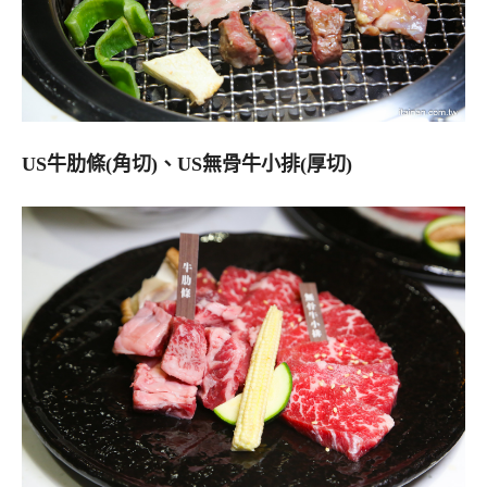
US牛肋條(角切)、US無骨牛小排(厚切)