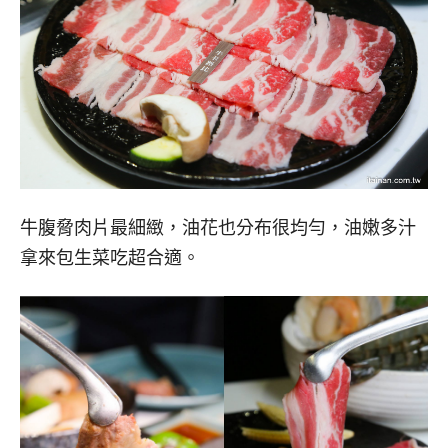
牛腹脅肉片最細緻，油花也分布很均勻，油嫩多汁
拿來包生菜吃超合適。