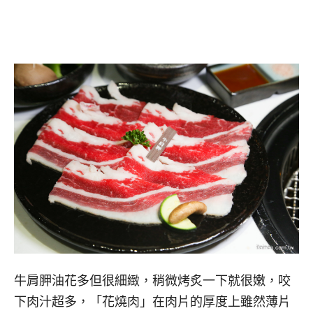
牛肩胛油花多但很細緻，稍微烤炙一下就很嫩，咬
下肉汁超多，「花燒肉」在肉片的厚度上雖然薄片