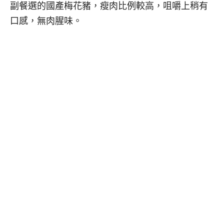
副餐選的國產梅花豬，瘦肉比例較高，咀嚼上稍有
口感，無肉腥味。