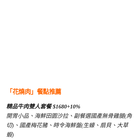
「花燒肉」餐點推薦
精品牛肉雙人套餐 $1680+10%
開胃小品、海鮮田園沙拉、副餐選國產無骨雞腿(角
切)、國產梅花豬、時令海鮮盤(生蠔、扇貝、大草
蝦)