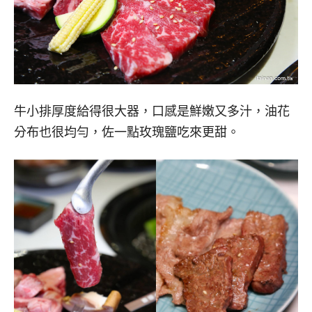
牛小排厚度給得很大器，口感是鮮嫩又多汁，油花
分布也很均勻，佐一點玫瑰鹽吃來更甜。