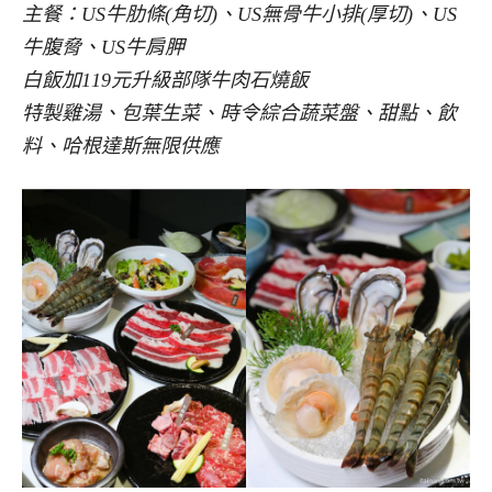
主餐：US牛肋條(角切)、US無骨牛小排(厚切)、US
牛腹脅、US牛肩胛
白飯加119元升級部隊牛肉石燒飯
特製雞湯、包葉生菜、時令綜合蔬菜盤、甜點、飲
料、哈根達斯無限供應