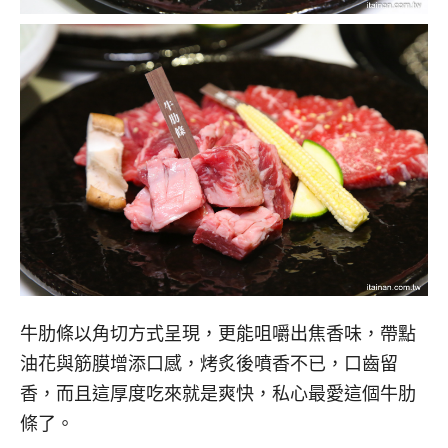
牛肋條以角切方式呈現，更能咀嚼出焦香味，帶點
油花與筋膜增添口感，烤炙後噴香不已，口齒留
香，而且這厚度吃來就是爽快，私心最愛這個牛肋
條了。