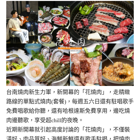
台南燒肉新生力軍，新開幕的「花燒肉」，走精緻
路線的單點式燒肉(套餐)，每週五六日還有駐唱歌手
免費唱歌給你聽，還有哈根達斯免費享用，邊吃燒
肉邊聽歌，享受超chill的夜晚。
近期新開幕就引起高度討論的「花燒肉」，不僅裝
潢好、肉品質好、海鮮新鮮還有歌手駐唱，把燒肉