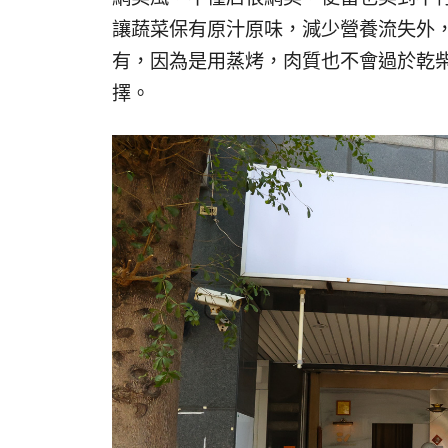
讓蔬菜保有原汁原味，減少營養流失外
有，因為是用蒸烤，肉質也不會過於乾
擇。