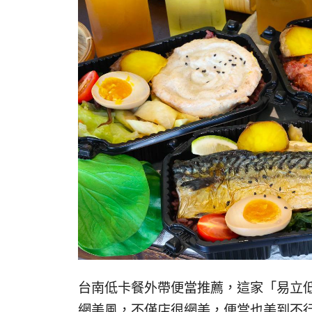
台南低卡餐外帶便當推薦，這家「易立
網美風，不僅店很網美，便當也美到不