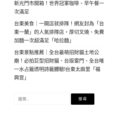
新光門市開箱！世界冠軍咖啡、早午餐一
次滿足
台東美食｜一開店就排隊！網友封為「台
東一蘭」的人氣排隊店，厚切叉燒、免費
加麵一次超滿足「哈拉麵」
台東景點推薦｜全台最萌招財貓土地公
廟！必拍巨型招財貓、台版雷門、全台唯
一水占籤透明詩籤體驗!台東太麻里「福
興宮」
搜
尋
關
鍵
字: