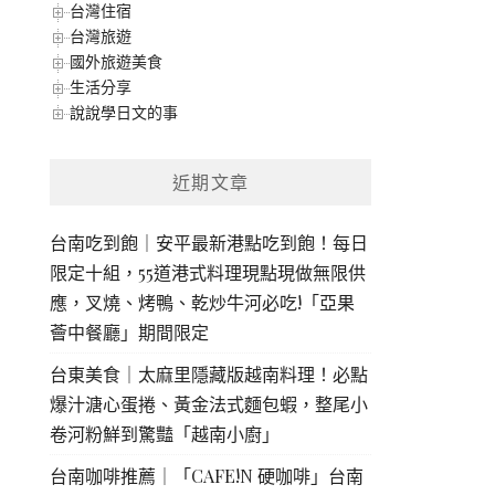
台灣住宿
台灣旅遊
國外旅遊美食
生活分享
說說學日文的事
近期文章
台南吃到飽｜安平最新港點吃到飽！每日
限定十組，55道港式料理現點現做無限供
應，叉燒、烤鴨、乾炒牛河必吃!「亞果
薈中餐廳」期間限定
台東美食｜太麻里隱藏版越南料理！必點
爆汁溏心蛋捲、黃金法式麵包蝦，整尾小
卷河粉鮮到驚豔「越南小廚」
台南咖啡推薦｜「CAFE!N 硬咖啡」台南