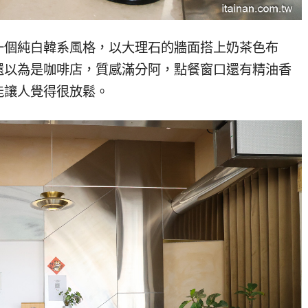
一個純白韓系風格，以大理石的牆面搭上奶茶色布
還以為是咖啡店，質感滿分阿，點餐窗口還有精油香
能讓人覺得很放鬆。