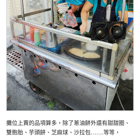
攤位上賣的品項算多，除了蔥油餅外還有甜甜圈、
雙胞胎、芋頭餅、芝麻球、沙拉包…….等等，