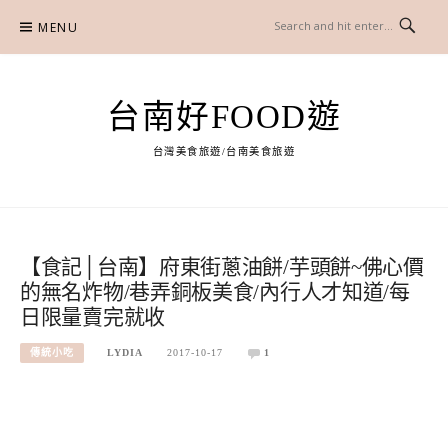
Skip
MENU
to
content
台南好FOOD遊
台灣美食旅遊/台南美食旅遊
【食記│台南】府東街蔥油餅/芋頭餅~佛心價
的無名炸物/巷弄銅板美食/內行人才知道/每
日限量賣完就收
傳統小吃
LYDIA
2017-10-17
1