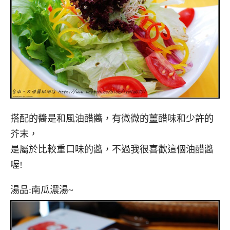
搭配的醬是和風油醋醬，有微微的薑醋味和少許的
芥末，
是屬於比較重口味的醬，不過我很喜歡這個油醋醬
喔!
湯品:南瓜濃湯~