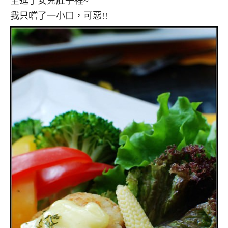
全進了女兒肚子裡~
我只嚐了一小口，可惡!!