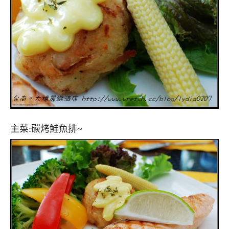
主菜:碳烤鮭魚排~